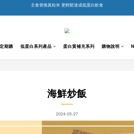
1
2
8
1
6
4
1
1
7
:
0
5
:
3
0
達感謝 ❤️ 現在下單，享滿額優惠與抽獎好禮！
0
1
7
:
0
5
:
3
0
Days
Hours
Minutes
達感謝 ❤️ 現在下單，享滿額優惠與抽獎好禮！
0
6
4
2
Days
Hours
Minutes
0
6
4
2
5
3
1
5
3
1
4
2
0
4
2
0
3
1
3
1
2
0
2
0
1
定期購
低蛋白系列產品
蛋白質補充系列
購物說明
N
1
0
0
海鮮炒飯
2024-05-27