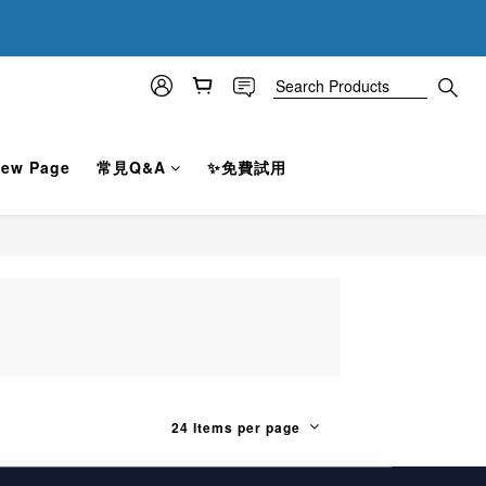
5
5
:
0
7
4
4
Seconds
6
3
3
5
2
2
9
4
1
1
8
3
0
:
0
7
2
Seconds
6
1
ew Page
常見Q&A
✨免費試用
5
0
4
3
2
1
0
24 Items per page