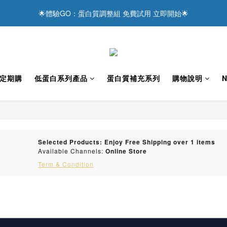
6
0
1
6
7
8
6
6
1
8
:
2
3
:
1
1
🌟體驗GO：蛋白質調整組 免費試用 立即開始🌟
達感謝 ❤️ 現在下單，享滿額優惠與抽獎好禮！
5
0
5
6
7
5
5
Days
Hours
Minutes
0
7
1
2
0
0
4
4
5
6
4
4
6
0
1
主食替換真粒米 更輕鬆達成低蛋白飲食
3
3
4
5
3
3
5
0
2
2
9
3
4
2
2
4
1
1
8
:
2
3
:
1
1
達感謝 ❤️ 現在下單，享滿額優惠與抽獎好禮！
3
Days
Hours
Minutes
0
0
7
1
2
0
0
2
定期購
低蛋白系列產品
蛋白質補充系列
購物說明
N
6
0
1
1
5
0
0
4
3
2
1
Selected Products: Enjoy Free Shipping over 1 items
Available Channels:
Online Store
0
Term & Condition