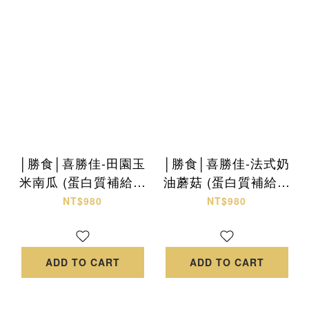
│勝食│喜勝佳-田園玉
│勝食│喜勝佳-法式奶
米南瓜 (蛋白質補給配
油蘑菇 (蛋白質補給配
方)
方)
NT$980
NT$980
ADD TO CART
ADD TO CART