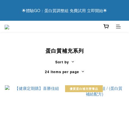
9
8
8
4
3
2
1
5
2
7
1
6
1
5
4
8
用健康表達感謝 ❤️ 現在下單，享滿額優惠與抽獎好禮！
8
7
7
3
2
1
0
4
🌟體驗GO：蛋白質調整組 免費試用 立即開始🌟
1
6
:
0
5
:
0
4
:
3
7
7
6
6
9
2
1
0
3
Days
Hours
Minutes
Seconds
0
5
4
3
2
6
6
5
5
9
8
1
0
2
4
3
2
1
5
5
4
9
4
8
7
0
1
3
2
1
0
4
主食替換真粒米 更輕鬆達成低蛋白飲食
4
9
3
8
3
7
6
0
2
1
0
3
3
8
2
7
2
6
5
9
1
0
2
2
7
1
6
1
5
4
8
用健康表達感謝 ❤️ 現在下單，享滿額優惠與抽獎好禮！
0
1
蛋白質補充系列
1
6
:
0
5
:
0
4
:
3
7
0
Days
Hours
Minutes
Seconds
0
5
4
3
2
6
Sort by
4
3
2
1
5
3
2
1
0
4
24 Items per page
2
1
0
3
1
0
2
優質蛋白補充營養品
0
1
0