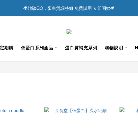
5
1
6
6
6
8
5
1
7
:
1
3
:
0
8
🌟體驗GO：蛋白質調整組 免費試用 立即開始🌟
達感謝 ❤️ 現在下單，享滿額優惠與抽獎好禮！
4
0
5
5
5
7
4
Days
Hours
Minutes
0
6
0
2
7
3
4
4
4
6
3
5
1
6
主食替換真粒米 更輕鬆達成低蛋白飲食
2
3
3
9
3
5
2
4
0
5
1
2
2
8
2
4
1
9
3
4
0
1
1
7
:
1
3
:
0
8
達感謝 ❤️ 現在下單，享滿額優惠與抽獎好禮！
2
3
Days
Hours
Minutes
0
0
6
0
2
7
1
2
定期購
低蛋白系列產品
蛋白質補充系列
購物說明
N
5
1
6
0
1
4
0
5
0
3
4
2
3
1
2
0
1
0