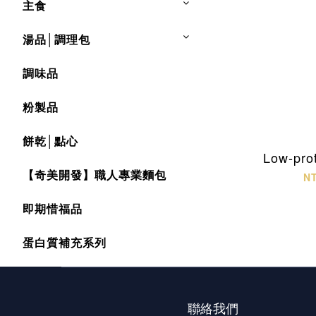
主食
湯品│調理包
調味品
粉製品
餅乾│點心
Low-pro
【奇美開發】職人專業麵包
N
即期惜福品
蛋白質補充系列
聯絡我們