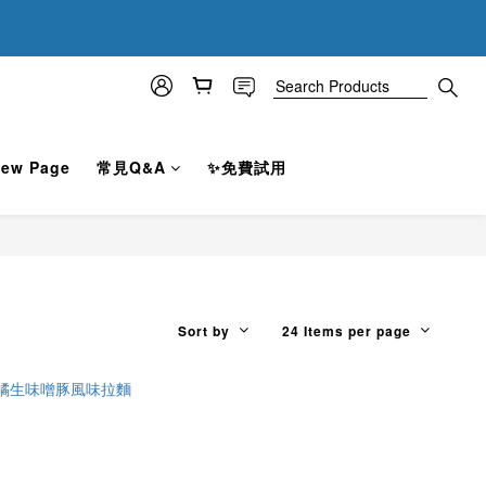
4
6
0
7
:
2
3
5
6
Seconds
1
2
9
4
5
0
1
8
3
4
0
7
2
3
6
1
:
2
5
0
Seconds
1
ew Page
常見Q&A
✨免費試用
4
0
3
2
1
0
Sort by
24 Items per page