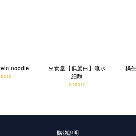
tein noodle
豆食堂【低蛋白】流水
橘
細麵
T$310
NT$310
購物說明