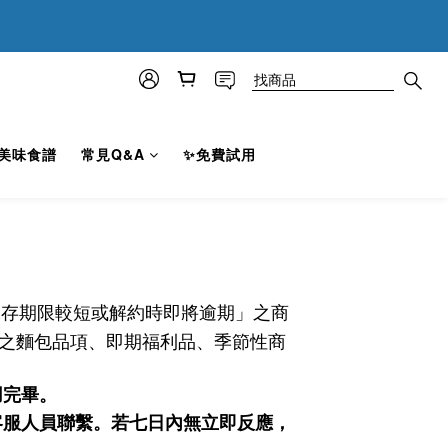
0
5
7
:
2
7
4
6
秒
1
6
3
5
0
5
2
4
9
4
1
3
8
3
0
:
2
7
2
秒
1
6
1
美味食譜
常見Q&A
✨免費試用
0
5
0
4
3
2
1
0
保存期限較短或解約時即將逾期」之商
之
麵包品項
、
即期福利品
、
季節性商
用完畢。
客服人員聯繫。若七日內無立即反應，