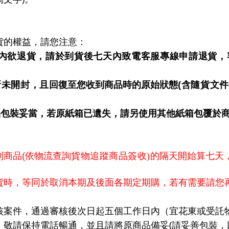
貨的權益，請您注意：
內欲退貨，
請於到貨後七天內致電客服專線申請退貨，
新未開封，且
回復至您收到商品時的原始狀態
(
含隨貨文
品包裝妥當，若原紙箱已遺失，請另使用其他紙箱包覆於
到商品
(依物流查詢
貨物追蹤商品簽收
)
的隔天開始算七天
貨時，等同於取消本期及後面各期定期購，若有需要請您
核案件，通過審核後次日起五個工作日內（宜花東或受託
，敬請保持電話暢通，並且請將原商品備妥
(
請妥善包裝，