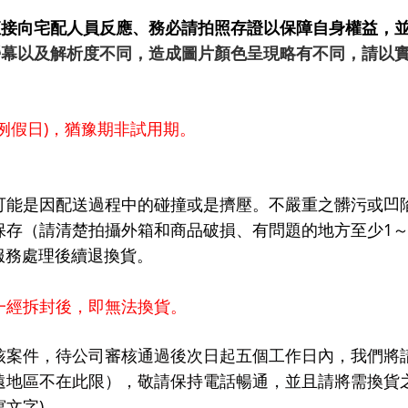
直接向宅配人員反應、務必請拍照存證以保障自身權益，
螢幕以及解析度不同，造成圖片顏色呈現略有不同，請以
例假日
)
，猶豫期非試用期。
可能是因配送過程中的碰撞或是
擠壓。不嚴重之髒污或凹
保存（請清楚拍攝外箱和商品破損、有問題的地方至少
1
服務處理後續退換貨。
一經拆封後，即無法換貨。
核案件，待公司審核通過後次日起五個工作日內，我們將
遠地區不在此限），敬請保持電話暢通，並且請將需換貨
寫文字
)
。