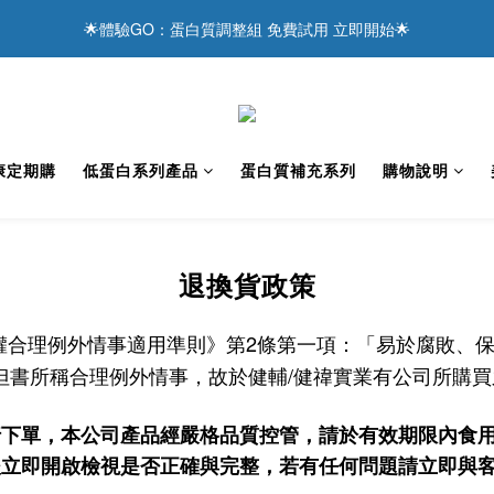
7
5
3
5
6
6
1
9
:
1
7
:
5
7
🌟體驗GO：蛋白質調整組 免費試用 立即開始🌟
達感謝 ❤️ 現在下單，享滿額優惠與抽獎好禮！
6
4
2
4
5
5
9
日
時
分
0
8
0
6
4
6
5
3
1
3
4
4
8
7
5
3
5
主食替換真粒米 更輕鬆達成低蛋白飲食
4
2
0
2
3
3
9
7
9
6
4
2
4
3
1
1
2
2
8
6
8
5
3
1
3
2
0
0
1
9
:
1
7
:
5
7
達感謝 ❤️ 現在下單，享滿額優惠與抽獎好禮！
4
2
0
2
日
時
分
1
0
8
0
6
4
6
3
1
1
康定期購
低蛋白系列產品
蛋白質補充系列
購物說明
0
7
5
3
5
2
0
0
6
4
2
4
1
5
3
1
3
0
4
2
0
2
退換貨政策
3
1
1
2
0
0
1
2
條第一項：「易於腐敗、
權合理例外情事適用準則》第
0
但書所稱合理例外情事，故於健輔
/
健禕實業有公司所購買
行下單，本公司產品經嚴格品質控管，請於有效期限內食
後立即開啟檢視是否正確與完整，若有任何問題請立即與