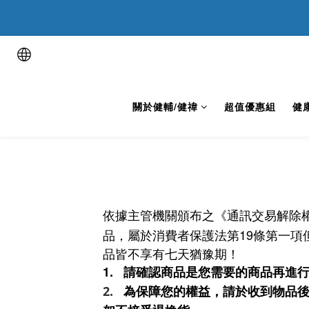
用健康表
用健康表
關於健輔/健禕
超值優惠組
健
依據主管機關頒布之《通訊交易解除
品，屬於消費者保護法第
19
條第一項
品
皆不享有七天猶豫期！
1.
請確認商品是您需要的商品再進
2.
為保障您的權益，請於收到物品