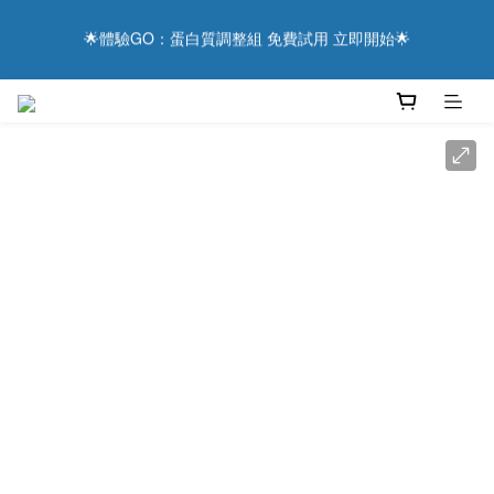
6
5
9
8
6
1
2
2
2
7
1
8
5
4
2
8
用健康表達感謝 ❤️ 現在下單，享滿額優惠與抽獎好禮！
5
4
8
7
5
0
1
1
1
6
:
0
7
:
4
3
:
1
7
主食替換真粒米 更輕鬆達成低蛋白飲食
4
9
3
7
6
4
日
時
分
秒
0
0
0
5
6
3
2
0
6
3
8
2
9
6
5
3
9
4
5
2
1
5
2
7
1
8
5
4
2
8
用健康表達感謝 ❤️ 現在下單，享滿額優惠與抽獎好禮！
3
4
1
0
4
1
6
:
0
7
:
4
3
:
1
7
2
3
0
3
日
時
分
秒
0
5
6
3
2
0
6
1
2
2
4
5
2
1
5
0
1
1
3
4
1
0
4
0
0
2
3
0
3
1
2
2
0
1
1
0
0