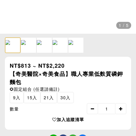
1 / 5
NT$813 ~ NT$2,220
【奇美醫院×奇美食品】職人專業低麩質磷鉀
麵包
✪固定組合 (任選請備註)
9入
15入
21入
30入
數量
加入追蹤清單