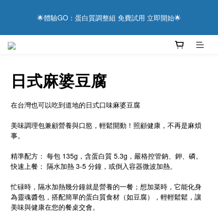
9
8
8
8
9
8
6
2
2
9
1
1
5
1
2
1
用健康表達感謝 ❤️ 現在下單，享滿額優惠與抽獎好禮！
8
7
7
7
8
7
5
1
🌟體驗GO：蛋白質調整組 免費試用 立即開始🌟
1
8
:
0
0
:
4
0
:
1
0
7
6
6
6
7
6
4
0
日
時
分
秒
0
7
3
0
6
5
5
9
5
6
5
3
6
2
5
4
4
8
4
5
4
2
5
1
主食替換真粒米 更輕鬆達成低蛋白飲食
4
3
3
7
3
4
3
1
4
0
3
2
2
6
2
3
2
0
3
日式麻婆豆腐
2
9
1
1
5
1
2
1
用健康表達感謝 ❤️ 現在下單，享滿額優惠與抽獎好禮！
2
1
8
:
0
0
:
4
0
:
1
0
1
日
時
分
秒
0
7
3
0
在台灣也可以吃到道地的日式口味麻婆豆腐
0
6
2
5
1
美味調理包兼顧營養與口慾，輕鬆開動！照顧健康，不再是麻煩
4
0
事。 
3
2
精準配方： 每包 135g，含蛋白質 5.3g，嚴格控管鈉、鉀、磷。
1
快速上餐： 隔水加熱 3-5 分鐘，或倒入容器微波加熱。
0
忙碌時，隔水加熱幾分鐘就是營養的一餐；想加菜時，它能化身
為靈魂醬包，搭配簡單的蛋白質食材（如豆腐），輕輕鬆鬆，讓
美味與健康在您的餐桌交會。