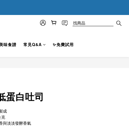
0
3
7
:
0
4
秒
2
6
3
1
5
2
:
0
4
1
秒
3
0
2
1
美味食譜
常見Q&A
✨免費試用
0
低蛋白吐司
製成
公克
香與淡淡發酵香氣