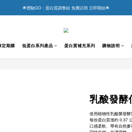
4
2
4
5
6
3
9
1
8
:
2
3
:
0
6
達感謝 ❤️ 現在下單，享滿額優惠與抽獎好禮！
主食替換真粒米 更輕鬆達成低蛋白飲食
3
1
日
時
分
3
4
5
2
8
0
7
1
2
5
2
0
2
9
3
4
1
7
6
0
1
4
1
1
8
:
2
3
:
0
6
5
0
3
達感謝 ❤️ 現在下單，享滿額優惠與抽獎好禮！
日
時
分
0
0
7
1
2
5
4
2
6
0
1
4
3
1
5
0
3
2
0
康定期購
低蛋白系列產品
蛋白質補充系列
購物說明
4
2
1
3
1
0
2
0
1
0
乳酸發酵
使用植物性乳酸菌發酵
每份蛋白質僅約 0.37 
口感柔軟、帶有自然麥