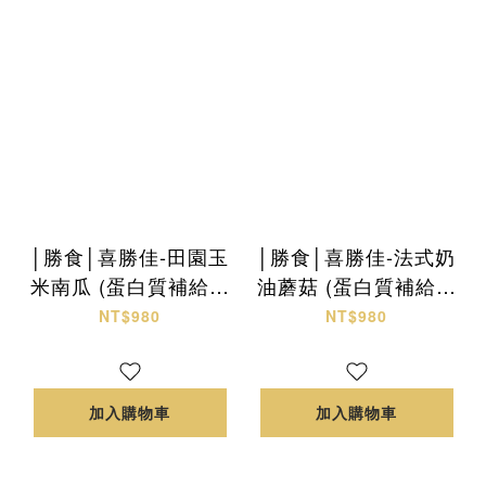
│勝食│喜勝佳-田園玉
│勝食│喜勝佳-法式奶
米南瓜 (蛋白質補給配
油蘑菇 (蛋白質補給配
方)
方)
NT$980
NT$980
加入購物車
加入購物車