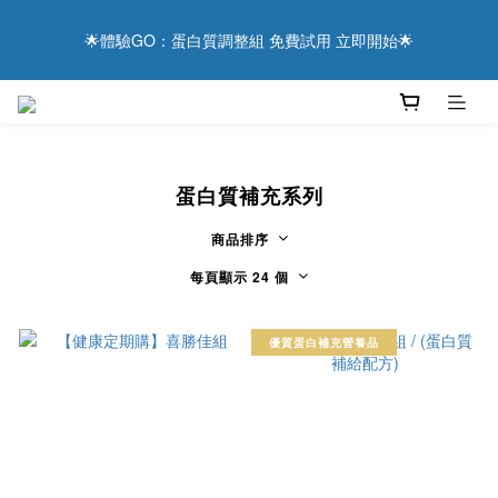
9
9
8
6
0
2
3
0
2
9
3
2
1
5
6
3
用健康表達感謝 ❤️ 現在下單，享滿額優惠與抽獎好禮！
8
9
8
7
9
5
1
2
🌟體驗GO：蛋白質調整組 免費試用 立即開始🌟
1
8
:
2
1
:
0
4
:
5
2
7
8
7
6
8
4
0
1
日
時
分
秒
0
7
1
0
3
4
1
6
7
6
5
9
7
3
0
6
0
2
3
0
5
6
5
4
8
9
6
2
5
1
2
主食替換真粒米 更輕鬆達成低蛋白飲食
4
5
4
3
7
8
5
1
4
0
1
3
4
3
2
6
7
4
0
3
0
2
9
3
2
1
5
6
3
用健康表達感謝 ❤️ 現在下單，享滿額優惠與抽獎好禮！
2
蛋白質補充系列
1
8
:
2
1
:
0
4
:
5
2
1
日
時
分
秒
0
7
1
0
3
4
1
0
商品排序
6
0
2
3
0
5
1
2
每頁顯示 24 個
4
0
1
3
0
優質蛋白補充營養品
2
1
0