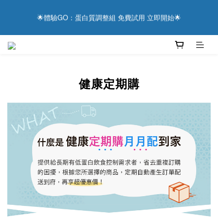
4
8
8
7
5
4
2
1
🌟體驗GO：蛋白質調整組 免費試用 立即開始🌟
9
2
9
2
8
6
5
1
用健康表達感謝 ❤️ 現在下單，享滿額優惠與抽獎好禮！
3
7
7
6
4
3
1
0
8
1
8
:
1
7
:
5
4
:
0
2
6
6
9
5
3
2
0
日
時
分
秒
7
0
7
0
6
4
3
1
5
5
9
8
4
2
1
6
6
5
3
2
主食替換真粒米 更輕鬆達成低蛋白飲食
0
4
4
8
7
3
1
0
5
5
4
2
1
3
3
9
7
6
2
0
4
4
3
1
0
2
9
2
8
6
5
1
用健康表達感謝 ❤️ 現在下單，享滿額優惠與抽獎好禮！
3
3
2
0
1
8
:
1
7
:
5
4
:
0
健康定期購
2
2
1
日
時
分
秒
0
7
0
6
4
3
1
1
0
6
5
3
2
0
0
5
4
2
1
4
3
1
0
3
2
0
2
1
1
0
0