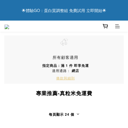
9
8
8
9
7
7
3
0
2
1
1
6
3
2
用健康表達感謝 ❤️ 現在下單，享滿額優惠與抽獎好禮！
8
7
7
9
8
6
6
2
🌟體驗GO：蛋白質調整組 免費試用 立即開始🌟
1
9
:
0
9
:
0
5
:
2
1
7
6
6
8
7
5
5
1
日
時
分
秒
0
8
8
4
1
0
6
5
5
7
6
4
4
0
7
7
3
0
5
4
4
9
6
5
3
3
6
6
2
主食替換真粒米 更輕鬆達成低蛋白飲食
4
3
3
8
5
4
2
2
5
5
1
3
2
2
7
4
3
1
1
4
4
0
2
1
1
6
3
2
用健康表達感謝 ❤️ 現在下單，享滿額優惠與抽獎好禮！
0
0
3
3
1
9
:
0
9
:
0
5
:
2
1
2
2
所有顧客適用
日
時
分
秒
0
8
8
4
1
0
1
1
7
7
3
0
指定商品：滿 1 件 即享免運
0
0
適用通路：
網店
6
6
2
5
5
1
條款與細則
4
4
0
3
3
專業推薦-真粒米免運費
2
2
1
1
0
0
每頁顯示 24 個